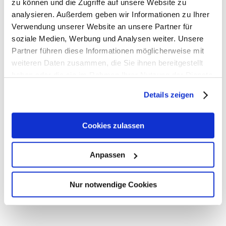
zu können und die Zugriffe auf unsere Website zu
analysieren. Außerdem geben wir Informationen zu Ihrer
Verwendung unserer Website an unsere Partner für
soziale Medien, Werbung und Analysen weiter. Unsere
Partner führen diese Informationen möglicherweise mit
Effiziente Implementierung
weiteren Daten zusammen, die Sie ihnen bereitgestellt
Schnelle und effiziente Implementierung durch
haben oder die sie im Rahmen Ihrer Nutzung der Dienste
standardisierte Vorgehensweisen und
gesammelt haben.
Details zeigen
Einführungspakete.
Cookies zulassen
Anpassen
Nur notwendige Cookies
Leistungen
Unsere Produkte und
Services für Ihr