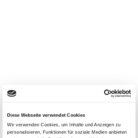
Investitionssicherheit
Erhalten Sie die erforderlichen Funktionalitäten und
Qualität für die Unterstützung Ihrer
Geschäftsprozesse mit der entsprechenden
Nachhaltigkeit.
Etablierte Softwarelösungen
Softwarelösungen die am Markt seit Jahren etabliert
Diese Webseite verwendet Cookies
sind.
Wir verwenden Cookies, um Inhalte und Anzeigen zu
personalisieren, Funktionen für soziale Medien anbieten