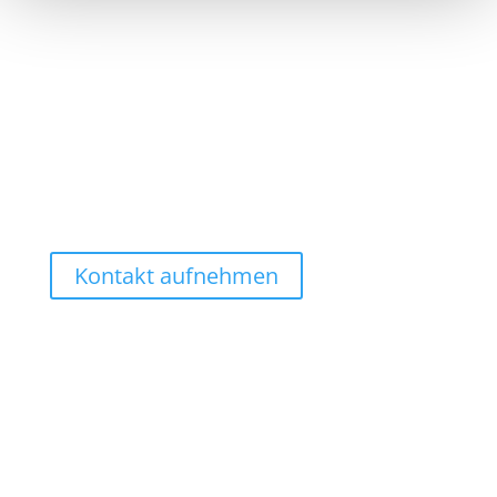
Unternehmen
Nutzen Sie unsere etablierten Softwarelösungen und
profitieren Sie von unseren Erfahrungswerten, sowie
unserem Netzwerk etablierter Technologiepartner.
Ziel dabei ist es Lösungen effizient zu
implementieren, Nachhaltigkeit zu schaffen und
Investitionssicherheit zu gewährleisten.
Kontakt aufnehmen