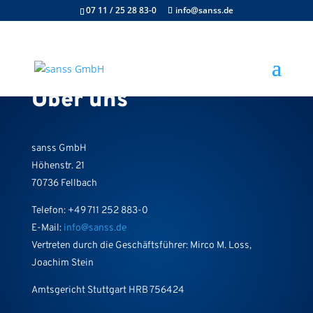
07 11 / 25 28 83-0
info@sanss.de
Über uns
sanss GmbH
Höhenstr. 21
70736 Fellbach
Telefon: +49 711 252 883-0
E-Mail:
info@sanss.de
Vertreten durch die Geschäftsführer: Mirco M. Loss,
Joachim Stein
Amtsgericht Stuttgart HRB 756424