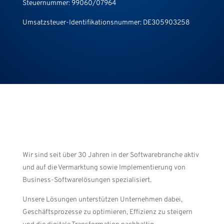
Steuernummer: 99060/07964
Umsatzsteuer-Identifikationsnummer: DE305903258
Wir sind seit über 30 Jahren in der Softwarebranche aktiv
und auf die Vermarktung sowie Implementierung von
Business-Softwarelösungen spezialisiert.
Unsere Lösungen unterstützen Unternehmen dabei,
Geschäftsprozesse zu optimieren, Effizienz zu steigern